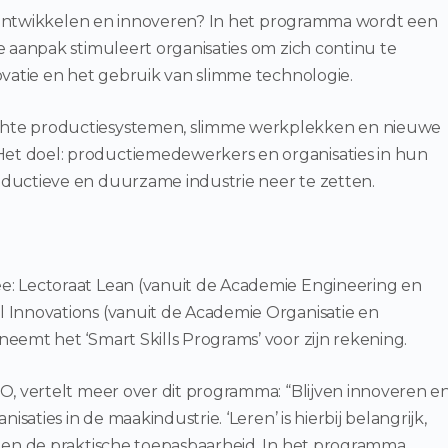
n, ontwikkelen en innoveren? In het programma wordt een
e aanpak stimuleert organisaties om zich continu te
ovatie en het gebruik van slimme technologie.
hte productiesystemen, slimme werkplekken en nieuwe
t doel: productiemedewerkers en organisaties in hun
ductieve en duurzame industrie neer te zetten.
: Lectoraat Lean (vanuit de Academie Engineering en
 Innovations (vanuit de Academie Organisatie en
eemt het ‘Smart Skills Programs’ voor zijn rekening.
O, vertelt meer over dit programma: “Blijven innoveren e
isaties in de maakindustrie. ‘Leren’ is hierbij belangrijk,
d en de praktische toepasbaarheid. In het programma