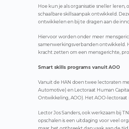
Hoe kun je als organisatie sneller lere
schaalbare skillsaanpak ontwikkeld. Dez
ontwikkelen en bij te dragen aan de inn
Hiervoor worden onder meer mensgeric
samenwerkingsverbanden ontwikkeld. He
kracht zetten om een mensgerichte, pro
Smart skills programs vanuit AOO
Vanuit de HAN doen twee lectoraten mee
Automotive) en Lectoraat Human Capital
Ontwikkeling, AOO). Het AOO-lectoraat n
Lector Jos Sanders, ook werkzaam bij TN
opschalen is een uitdaging voor veel organ
maar het ontbreekt dan vaak aan de tij