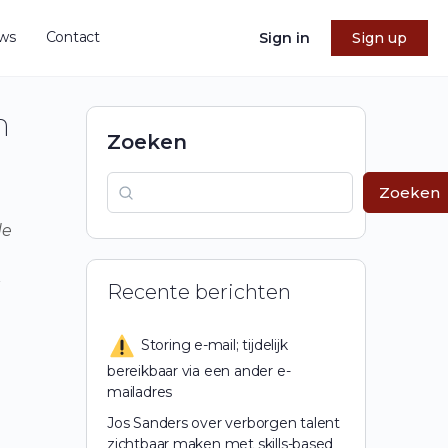
ws
Contact
Sign in
Sign up
n
Zoeken
Zoeken
de
g
Recente berichten
Storing e-mail; tijdelijk
bereikbaar via een ander e-
mailadres
Jos Sanders over verborgen talent
zichtbaar maken met skills-based