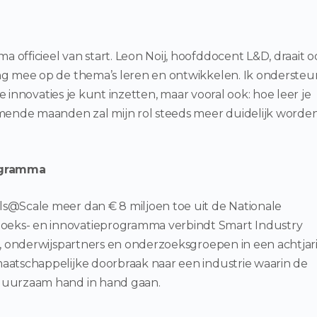
officieel van start. Leon Noij, hoofddocent L&D, draait o
ng mee op de thema’s leren en ontwikkelen. Ik ondersteu
ke innovaties je kunt inzetten, maar vooral ook: hoe leer je
omende maanden zal mijn rol steeds meer duidelijk worden
ogramma
s@Scale meer dan € 8 miljoen toe uit de Nationale
eks- en innovatieprogramma verbindt Smart Industry
s, onderwijspartners en onderzoeksgroepen in een achtjar
aatschappelijke doorbraak naar een industrie waarin de
duurzaam hand in hand gaan.