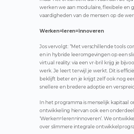
werken we aan modulaire, flexibele en 
vaardigheden van de mensen op de werk
Werken=leren=innoveren
Jos vervolgt: “Met verschillende tools
en in hybride leeromgevingen op een sl
virtual reality: via een vr-bril krijg je b
werk. Je leert terwijl je werkt. Dit is effic
beklijft beter en je krijgt zelf ook nog 
snellere en bredere adoptie en verspreidi
In het programma is menselijk kapitaal on
ontwikkeling hiervan ook een onderdeel 
‘Werken=leren=innoveren’. We ontwikkelen
over slimmere integrale ontwikkelprogr