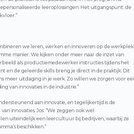
gepersonaliseerde leeroplossingen. Het uitgangspunt: de
vloer.”
 combineren we leren, werken en innoveren op de werkplek
imme manier. We kijken onder meer naar de inzet van
ijvoorbeeld als productiemedewerker instructies tijdens het
iënt en de geleerde skills breng je direct in de praktijk. Dit
eens meer uitdaging in je werk. Zo willen we zorgen voor ee
ng van innovaties in de industrie.”
dersteunend aan innovatie, en tegelijkertijd is de
van innovaties. Jos: “We zeggen ook wel:
 uiteindelijk een leercultuur bij bedrijven, waarbij ze
amma’s beschikken.”