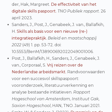
der, Hak, Margreet.
De effectiviteit van het
digitale skills paspoort.
TNO Publiek rapport
. 26
april 2023.
Sanders, J., Post, J., Genabeek, J. van., Ballafkih,
H.
Skills als basis voor een nieuwe (re-)
integratiepraktijk.
Beleid en maatschappij
2022
(49) 1. pp. 53-72. doi:
10.5553/BenM/138900692022049001006.
Post, J., Ballafkih, H., Sanders, J., Genabeek, J.
van., Corporaal, S.
Vrij reizen over de
Nederlandse arbeidsmarkt
.
Randvoorwaarden
voor een succesvol skillspaspoort:
vooronderzoek, literatuurverkenning en
analyse bestaande initiatieven.
Rapport
Hogeschool van Amsterdam, Instituut Gak,
Saxion Hogeschool
, HAN, TNO. Januari 2021.