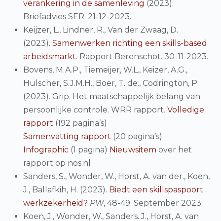
verankering in de samenleving
(2023).
Briefadvies SER. 21-12-2023.
Keijzer, L., Lindner, R., Van der Zwaag, D.
(2023).
Samenwerken richting een skills-based
arbeidsmarkt.
Rapport Berenschot. 30-11-2023.
Bovens, M.A.P., Tiemeijer, W.L., Keizer, A.G.,
Hulscher, S.J.M.H., Boer, T. de., Codrington, P.
(2023). Grip. Het maatschappelijk belang van
persoonlijke controle. WRR rapport.
Volledige
rapport
(192 pagina’s)
Samenvatting rapport
(20 pagina’s)
Infographic
(1 pagina)
Nieuwsitem
over het
rapport op nos.nl
Sanders, S., Wonder, W., Horst, A. van der., Koen,
J., Ballafkih, H. (2023).
Biedt een skillspaspoort
werkzekerheid?
PW
, 48-49. September 2023.
Koen, J., Wonder, W., Sanders. J., Horst, A. van