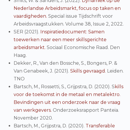
Smits, W. & Sanders, J. (2022).
Dynamiek op de
Nederlandse Arbeidsmarkt, focus op taken en
vaardigheden.
Special issue Tijdschrift voor
Arbeidsvraagstukken. Volume 38, Issue 2, 2022.
SER (2021).
Inspiratiedocument: Samen
toewerken naar een meer skillsgerichte
arbeidsmarkt.
Sociaal Economische Raad. Den
Haag.
Dekker, R., Van den Bossche, S., Bongers, P. &
Van Genabeek, J. (2021).
Skills gevraagd.
Leiden.
TNO
Bartsch, M., Rossetti, S., Grijpstra, D. (2020). S
kills
voor de toekomst in de metaal en metalektro.
Bevindingen uit een onderzoek naar de vraag
van werkgevers.
Onderzoeksrapport Panteia.
November 2020.
Bartsch, M., Grijpstra, D. (2020).
Transferable