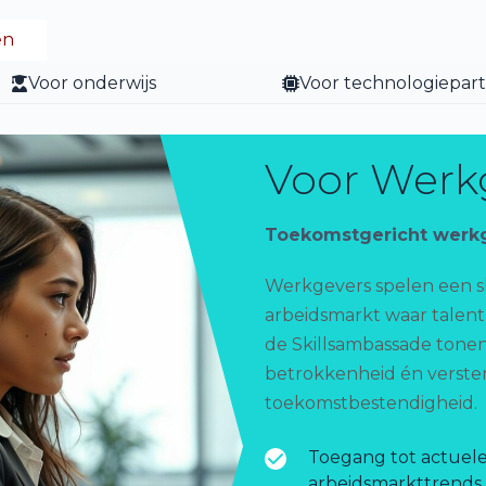
en
Voor onderwijs
Voor technologiepar
Voor Werk
Toekomstgericht werkge
Werkgevers spelen een sl
arbeidsmarkt waar talent
de Skillsambassade tonen
betrokkenheid én verster
toekomstbestendigheid.
Toegang tot actuele
arbeidsmarkttrends