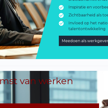
Inspiratie en voorb
Zichtbaarheid als t
Invloed op het natio
talentontwikkeling
Meedoen als werkgeve
omst van werken