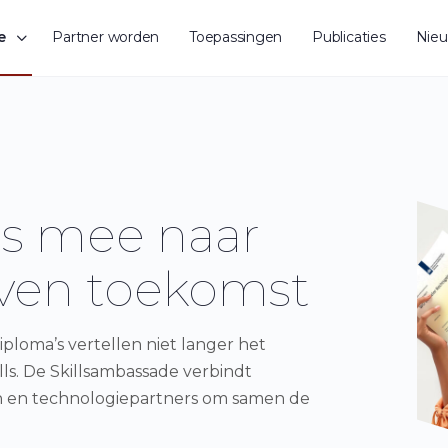
e
Partner worden
Toepassingen
Publicaties
Nie
s mee naar
even toekomst
iploma’s vertellen niet langer het
lls. De Skillsambassade verbindt
en en technologiepartners om samen de